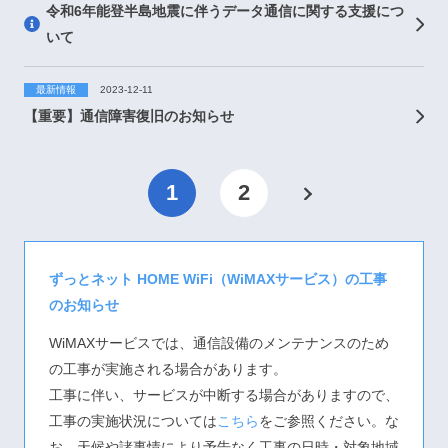
令和6年能登半島地震に伴うデータ通信に関する支援につ
いて
最新情報
2023-12-11
【重要】通信障害復旧のお知らせ
1
2
次
の
ペ
ずっとネット HOME WiFi（WiMAXサービス）の工事
ー
のお知らせ
ジ
WiMAXサービスでは、通信設備のメンテナンスのため
の工事が実施される場合があります。
工事に伴い、サービスが中断する場合がありますので、
工事の実施状況については
こちら
をご参照ください。な
お、天候や諸事情により予告なく工事の日時・対象地域