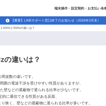
端末操作・設定
契約・お支払い
各
【重要】LINEサポート窓口終了のお知らせ（2026年3月末）
2.4GHzと5GHzの違いは？
GHzの違いは？
波の周波数の違いです。
比べて周囲の電波干渉を受けやすい性質がありますが、
た壁などの遮蔽物で遮られる比率が少ないです。
安定的に通信できる性質がある反面、
Hzより狭く、壁などの遮蔽物に遮られる比率が多いです。