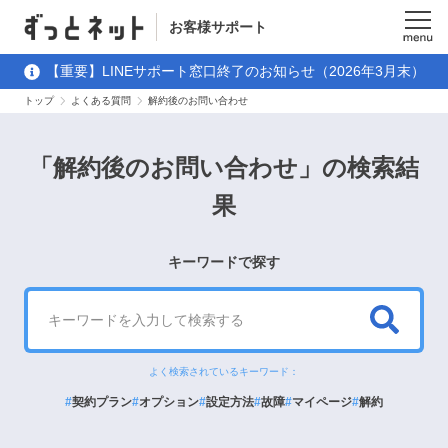
お客様サポート
メニュ
【重要】LINEサポート窓口終了のお知らせ（2026年3月末）
ー
トップ
よくある質問
解約後のお問い合わせ
「解約後のお問い合わせ」の検索結
果
キーワードで探す
検
よく検索されているキーワード：
索
#
契約プラン
#
オプション
#
設定方法
#
故障
#
マイページ
#
解約