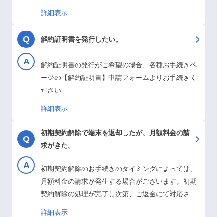
様は契約解除となりますと、端末の月々割が適用さ
詳細表示
れません。※当社の選択により、分割払いを選択し
ていた場合であっても、端末代金の残債分を一括請
解約証明書を発行したい。
求する場合がございます。
解約証明書の発行がご希望の場合、各種お手続きペ
ージの【解約証明書】申請フォームよりお手続きく
ださい。
詳細表示
初期契約解除で端末を返却したが、月額料金の請
求がきた。
初期契約解除のお手続きのタイミングによっては、
月額料金の請求が発生する場合がございます。初期
契約解除の処理が完了し次第、ご返金にて対応させ
ていただきます。ご迷惑をおかけしますが、ご認識
詳細表示