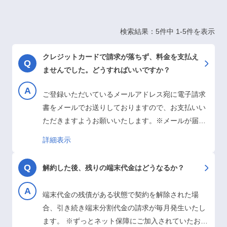
検索結果：5件中 1-5件を表示
クレジットカードで請求が落ちず、料金を支払え
ませんでした。どうすればいいですか？
ご登録いただいているメールアドレス宛に電子請求
書をメールでお送りしておりますので、お支払いい
ただきますようお願いいたします。※メールが届か
ない場合は、迷惑フォルダに届いていないかご確認
詳細表示
ください。SMSでも送信を行っておりますので、
SMSも併せてご確認ください。※迷惑メールの対策
解約した後、残りの端末代金はどうなるか？
などでドメイン指定を行っている場合、メールが受
信できない場合があります。ドメイン指定拒否をさ
端末代金の残債がある状態で契約を解除された場
れている場合、【@zuttonet-wifi-jp】をメール受信
合、引き続き端末分割代金の請求が毎月発生いたし
許可ドメインに設定してください。 未払い料金に関
ます。 ※ずっとネット保障にご加入されていたお客
してご不明点がある…